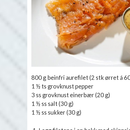
800 g beinfri aurefilet (2 stk ørret á 6
1 ½ ts grovknust pepper
3 ss grovknust einerbær (20 g)
1 ½ ss salt (30 g)
1 ½ ss sukker (30 g)