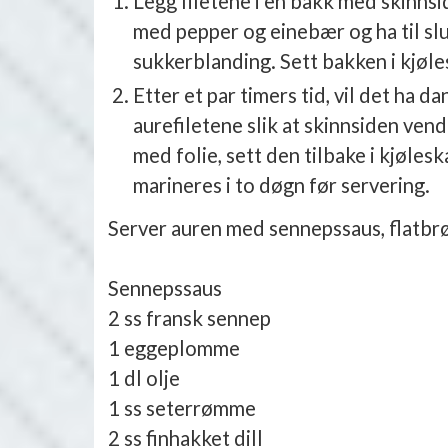
Legg filetene i en bakk med skinnsi
med pepper og einebær og ha til slu
sukkerblanding. Sett bakken i kjøle
Etter et par timers tid, vil det ha d
aurefiletene slik at skinnsiden ve
med folie, sett den tilbake i kjølesk
marineres i to døgn før servering.
Server auren med sennepssaus, flatbr
Sennepssaus
2 ss fransk sennep
1 eggeplomme
1 dl olje
1 ss seterrømme
2 ss finhakket dill