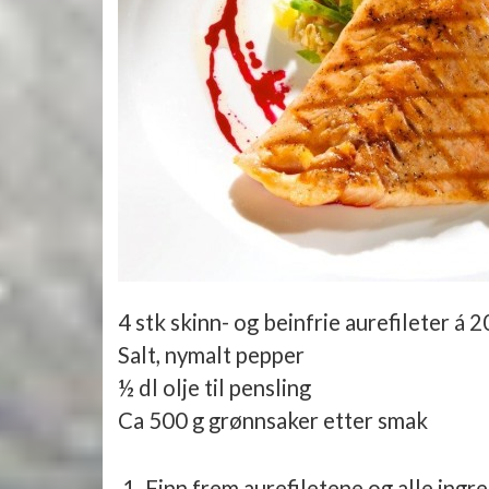
4 stk skinn- og beinfrie aurefileter á 
Salt, nymalt pepper
½ dl olje til pensling
Ca 500 g grønnsaker etter smak
Finn frem aurefiletene og alle ingre