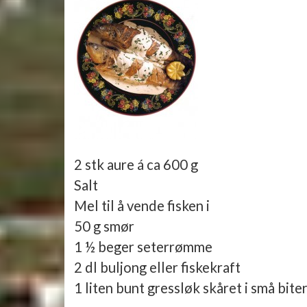
2 stk aure á ca 600 g
Salt
Mel til å vende fisken i
50 g smør
1 ½ beger seterrømme
2 dl buljong eller fiskekraft
1 liten bunt gressløk skåret i små bite