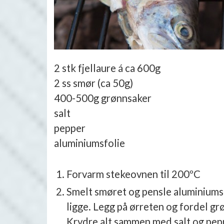
2 stk fjellaure á ca 600g
2 ss smør (ca 50g)
400-500g grønnsaker
salt
pepper
aluminiumsfolie
Forvarm stekeovnen til 200ºC
Smelt smøret og pensle aluminiumsf
ligge. Legg på ørreten og fordel g
Krydre alt sammen med salt og pepp